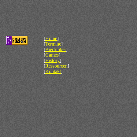
[
Home
]
[
Termine
]
[
Biertrinker
]
[
Games
]
[
History
]
[
Ressourcen
]
[
Kontakt
]